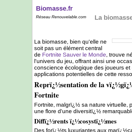
Biomasse.fr
La biomasse
Réseau Renouvelable.com
La biomasse, bien qu'elle ne
soit pas un élément central
de
Fortnite Sauver le Monde
, trouve 
l'univers du jeu, offrant ainsi une occas
conscience écologique des joueurs et 
applications potentielles de cette ress
Reprï¿½sentation de la vï¿½gï¿
Fortnite
Fortnite, malgrï¿½ sa nature virtuelle,
une flore d'une diversitï¿½ remarquabl
Diffï¿½rents ï¿½cosystï¿½mes
Des forï¿½ts luxuriantes aux marï¿½c