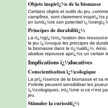
Objets inspirï¿½s de la biomasse
Certains objets et outils du jeu, comme
campfires, sont clairement inspirï¿½s 
en lumiï¿½re son potentiel ï¿½nergï¿½
Principes de durabilitï¿½
La rï¿½gï¿½nï¿½ration des ressource
le jeu ï¿½voque les principes de dura
la biomasse dans la rï¿½alitï¿½. Ainsi
abattue repousse aprï¿½s un certain 
Implications ï¿½ducatives
Conscientisation ï¿½cologique
La prï¿½sence de la biomasse et sa r
Fortnite peuvent sensibiliser les joueu
ï¿½cologiques, mï¿½me si ce n'est pas 
jeu.
Stimuler la curiositï¿½